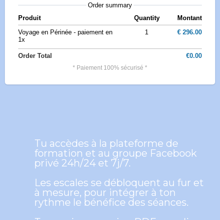
Order summary
Produit
Quantity
Montant
Voyage en Périnée - paiement en
1
€ 296.00
1x
Order Total
€0.00
* Paiement 100% sécurisé *
Tu accèdes à la plateforme de
formation et au groupe Facebook
privé 24h/24 et 7j/7.
Les escales se débloquent au fur et
à mesure, pour intégrer à ton
rythme le bénéfice des séances.