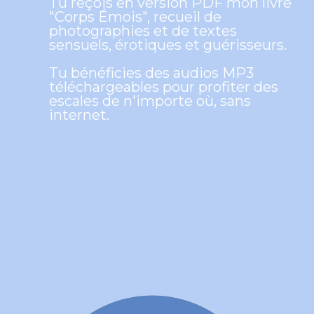
Tu reçois en version PDF mon livre
"Corps Émois", recueil de
photographies et de textes
sensuels, érotiques et guérisseurs.
Tu bénéficies des audios MP3
téléchargeables pour profiter des
escales de n'importe où, sans
internet.